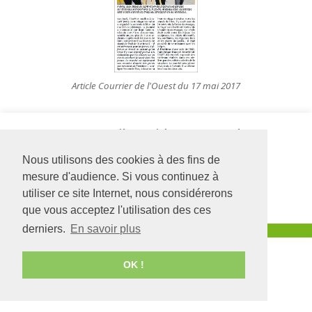
Article Courrier de l'Ouest du 17 mai 2017
Siège social
IME Bordage
126 rue Saint Léonard
Fontaine
-
BP 71857
2 rue des
Nous utilisons des cookies à des fins de
49018
Angers
CEDEX
Ecureuils
mesure d'audience. Si vous continuez à
01
49300
CHOLET
02 41 68 98 50
02 41 49 17 17
utiliser ce site Internet, nous considérerons
www.adapei49.asso.fr
que vous acceptez l'utilisation des ces
derniers.
En savoir plus
Création :
Agence de communication Angers
OK !