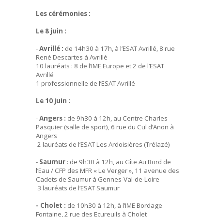
Les cérémonies :
Le 8 juin :
-
Avrillé :
de 14h30 à 17h, à l’ESAT Avrillé, 8 rue
René Descartes à Avrillé
10 lauréats : 8 de l’IME Europe et 2 de l’ESAT
Avrillé
1 professionnelle de l’ESAT Avrillé
Le 10 juin :
-
Angers :
de 9h30 à 12h, au Centre Charles
Pasquier (salle de sport), 6 rue du Cul d’Anon à
Angers
2 lauréats de l’ESAT Les Ardoisières (Trélazé)
-
Saumur
: de 9h30 à 12h, au Gîte Au Bord de
l’Eau / CFP des MFR « Le Verger », 11 avenue des
Cadets de Saumur à Gennes-Val-de-Loire
3 lauréats de l’ESAT Saumur
- Cholet :
de 10h30 à 12h, à l’IME Bordage
Fontaine, 2 rue des Ecureuils à Cholet