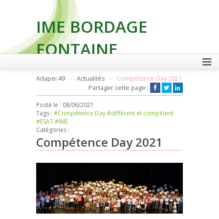
IME BORDAGE
FONTAINE
Adapei 49
Actualités
Compétence Day 2021
Partager cette page :
FAIRE UN DON
Posté le :
08/06/2021
Tags :
#Compétence Day
#différent et compétent
#ESAT
#IME
Catégories :
Compétence Day 2021