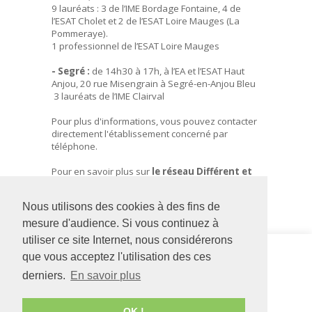
9 lauréats : 3 de l’IME Bordage Fontaine, 4 de
l’ESAT Cholet et 2 de l’ESAT Loire Mauges (La
Pommeraye).
1 professionnel de l’ESAT Loire Mauges
- Segré :
de 14h30 à 17h, à l’EA et l’ESAT Haut
Anjou, 20 rue Misengrain à Segré-en-Anjou Bleu
3 lauréats de l’IME Clairval
Pour plus d'informations, vous pouvez contacter
directement l'établissement concerné par
téléphone.
Pour en savoir plus sur
le réseau Différent et
Compétent
:
https://www.differentetcompetent.org/
Nous utilisons des cookies à des fins de
mesure d'audience. Si vous continuez à
utiliser ce site Internet, nous considérerons
Siège social
IME Bordage
que vous acceptez l'utilisation des ces
126 rue Saint Léonard
Fontaine
derniers.
En savoir plus
-
BP 71857
2 rue des
49018
Angers
CEDEX
Ecureuils
01
49300
CHOLET
OK !