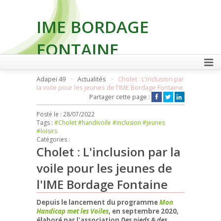
IME BORDAGE
FONTAINE
Adapei 49
Actualités
Cholet : L'inclusion par
la voile pour les jeunes de l'IME Bordage Fontaine
FAIRE UN DON
Partager cette page :
Posté le :
28/07/2022
Tags :
#Cholet
#handivoile
#inclusion
#jeunes
#loisirs
Catégories :
Cholet : L'inclusion par la
voile pour les jeunes de
l'IME Bordage Fontaine
Depuis le lancement du programme
Mon
Handicap met les Voiles
, en septembre 2020,
élaboré par l'association
Des pieds & des