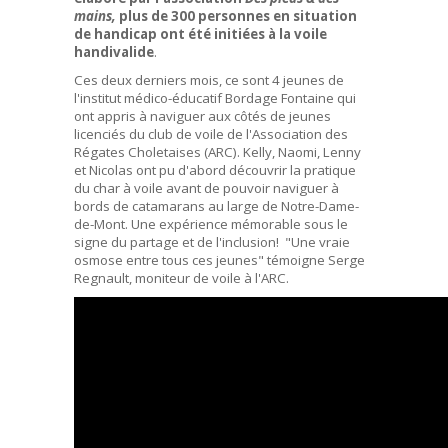
mains,
plus de 300 personnes en situation
de handicap ont été initiées à la voile
handivalide
.
Ces deux derniers mois, ce sont 4 jeunes de
l'institut médico-éducatif Bordage Fontaine qui
ont appris à naviguer aux côtés de jeunes
licenciés du club de voile de l'Association des
Régates Choletaises (ARC). Kelly, Naomi, Lenny
et Nicolas ont pu d'abord découvrir la pratique
du char à voile avant de pouvoir naviguer à
bords de catamarans au large de Notre-Dame-
de-Mont. Une expérience mémorable sous le
signe du partage et de l'inclusion! "Une vraie
osmose entre tous ces jeunes" témoigne Serge
Regnault, moniteur de voile à l'ARC.