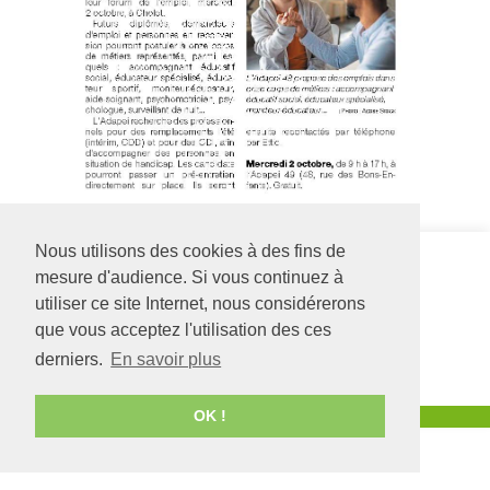
Nous utilisons des cookies à des fins de
Siège social
IME Bordage
mesure d'audience. Si vous continuez à
126 rue Saint Léonard
Fontaine
-
BP 71857
2 rue des
utiliser ce site Internet, nous considérerons
49018
Angers
CEDEX
Ecureuils
que vous acceptez l'utilisation des ces
01
49300
CHOLET
02 41 68 98 50
02 41 49 17 17
derniers.
En savoir plus
www.adapei49.asso.fr
OK !
Création :
Agence de communication Angers