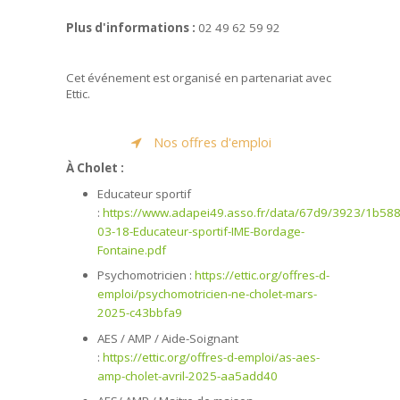
Plus d'informations :
02 49 62 59 92
Cet événement est organisé en partenariat avec
Ettic.
Nos offres d'emploi
À Cholet :
Educateur sportif
:
https://www.adapei49.asso.fr/data/67d9/3923/1b58
03-18-Educateur-sportif-IME-Bordage-
Fontaine.pdf
Psychomotricien :
https://ettic.org/offres-d-
emploi/psychomotricien-ne-cholet-mars-
2025-c43bbfa9
AES / AMP / Aide-Soignant
:
https://ettic.org/offres-d-emploi/as-aes-
amp-cholet-avril-2025-aa5add40