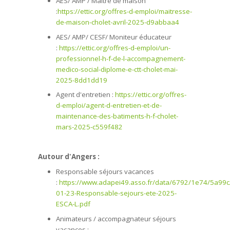
AES/ AMP / Maitre de maison
:
https://ettic.org/offres-d-emploi/maitresse-
de-maison-cholet-avril-2025-d9abbaa4
AES/ AMP/ CESF/ Moniteur éducateur
:
https://ettic.org/offres-d-emploi/un-
professionnel-h-f-de-l-accompagnement-
medico-social-diplome-e-ctt-cholet-mai-
2025-8dd1dd19
Agent d'entretien :
https://ettic.org/offres-
d-emploi/agent-d-entretien-et-de-
maintenance-des-batiments-h-f-cholet-
mars-2025-c559f482
Autour d'Angers :
Responsable séjours vacances
:
https://www.adapei49.asso.fr/data/6792/1e74/5a99c
01-23-Responsable-sejours-ete-2025-
ESCA-L.pdf
Animateurs / accompagnateur séjours
vacances :