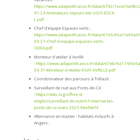
https://www.adapei49.asso.fr/data/6792/1ec4/3a98c/
01-23-Animateurs-sejours-ete-2025-ESCA-
L.pdf
Chef d'équipe Espaces verts :
https://www.adapei49.asso.fr/data/67e5/65a7/e69a9
03-27-Chef-d-equipe-espaces-verts-
ODEA.pdf
Moniteur d'atelier à Avrillé
:
https://www.adapei49.asso.fr/data/67eb/9a17/04e5
03-31-Moniteur-d-Atelier-ESAT-AVRILLE.pdf
Coordonnateur des parcours à Trélazé :
Surveillant de nuit aux Ponts-de-Cé
:
https://ettic.org/offres-d-
emploi/surveillant-de-nuit-h-f-internat-les-
ponts-de-ce-mars-2025-96efeb5f
Alternance en master - habitats inclusifs à
Angers :