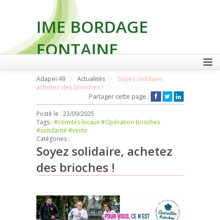
IME BORDAGE
FONTAINE
Adapei 49
Actualités
Soyez solidaire,
achetez des brioches !
FAIRE UN DON
Partager cette page :
Posté le :
23/09/2025
Tags :
#comités locaux
#Opération brioches
#solidarité
#vente
Catégories :
Soyez solidaire, achetez
des brioches !